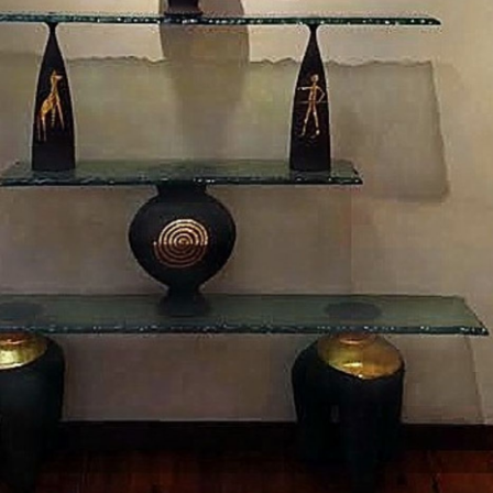
lato
LA