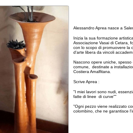
Alessandro Aprea nasce a Salerno nel 1959.
Inizia la sua formazione artistica all'interno del
Associazione Vasai di Cetara, fondata da Ug
con lo scopo di promuovere la ceramica com
d'arte libera da vincoli accademici e dogmatici
Nascono opere uniche, spesso di dimensioni f
comune, destinate a installazioni sia a Cetar
Costiera Amalfitana.
Scrive Aprea :
"I miei lavori sono nudi, essenziali. Sono anim
fatte di linee di curve""
"Ogni pezzo viene realizzato con l'atica tecnic
colombino, che ne garantisce l'irripetibile unici
Il vaso/scultura pubblicato risale alla seconda
anni Novanta