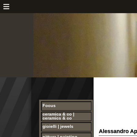
Focus
ceramica & co |
ceramics & co
gioielli | jewels
Alessandro Aprea, V
pittura | painting
opere storiche |
collectibles