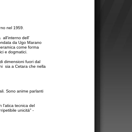
l'
o Marano
e forma
.
uori dal
a che nella
e parlanti
a del
tà" -
 metà degli