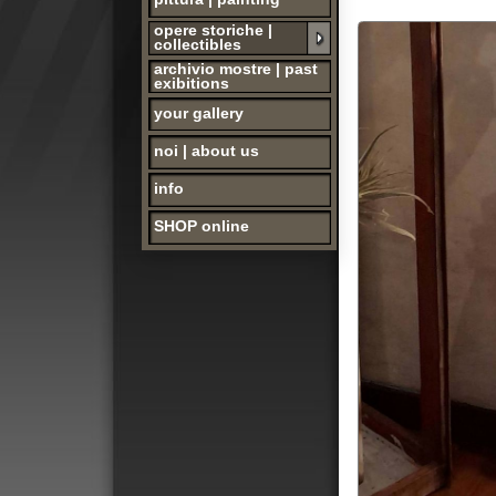
archivio mostre | past
exibitions
your gallery
noi | about us
info
SHOP online
Franco RAMPI