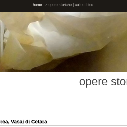
home
opere storiche | collectibles
opere storiche 
asai di Cetara