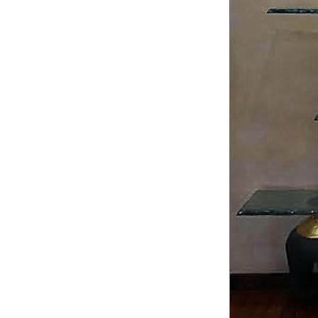
Albero Italico (1993)
ceramica, oro, vetro martel
Pompeo PIANEZZO
Bio