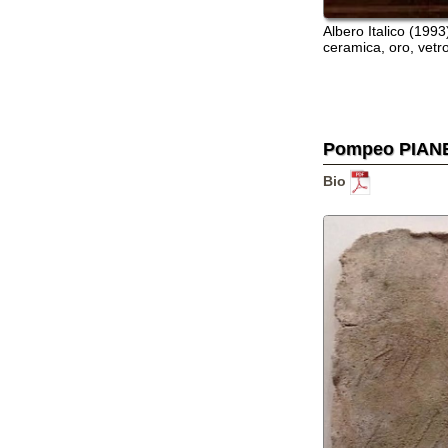
lastra
(50x50 cm)
Bruno PINTO