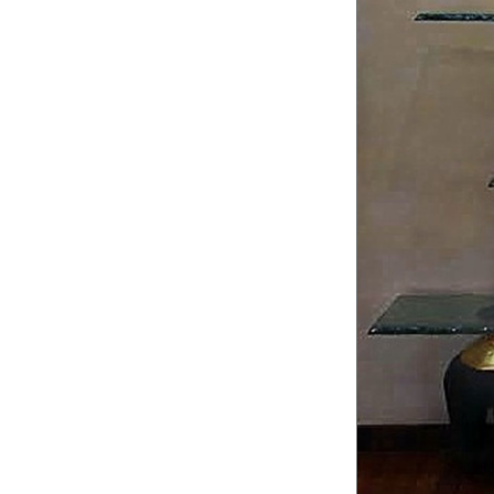
Albero Italico (1993)
ceramica, oro, vetro martel
Pompeo PIANEZZO
Bio