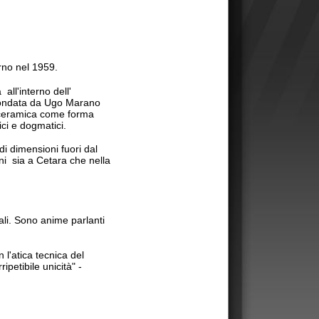
l'
o Marano
e forma
.
uori dal
a che nella
e parlanti
a del
tà" -
 metà degli