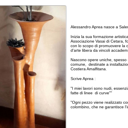
Alessandro Aprea nasce a Salerno nel 1959.
Inizia la sua formazione artistica all'interno del
Associazione Vasai di Cetara, fondata da Ug
con lo scopo di promuovere la ceramica com
d'arte libera da vincoli accademici e dogmatici
Nascono opere uniche, spesso di dimensioni f
comune, destinate a installazioni sia a Cetar
Costiera Amalfitana.
Scrive Aprea :
"I miei lavori sono nudi, essenziali. Sono anim
fatte di linee di curve""
"Ogni pezzo viene realizzato con l'atica tecnic
colombino, che ne garantisce l'irripetibile unici
Il vaso/scultura pubblicato risale alla seconda
anni Novanta