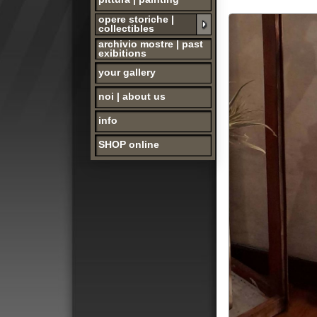
archivio mostre | past
exibitions
your gallery
noi | about us
info
SHOP online
Franco RAMPI