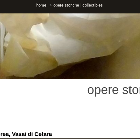
home
opere storiche | collectibles
opere storiche 
asai di Cetara