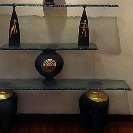
lato
LA