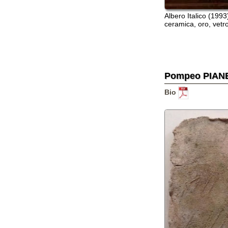
lastra
(50x50 cm)
Bruno PINTO