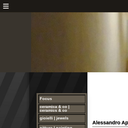
Focus
ceramica & co |
ceramics & co
gioielli | jewels
Alessandro Aprea, V
pittura | painting
opere storiche |
collectibles