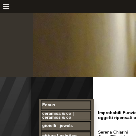
h
Focus
Improbabili Funzioni:
ceramica & co |
ceramics & co
oggetti ripensati con le
gioielli | jewels
Serena Chiarini
pittura | painting
Greta Filippini
Annalisa Marzola
opere storiche |
Ilaria Mezzadri
collectibles