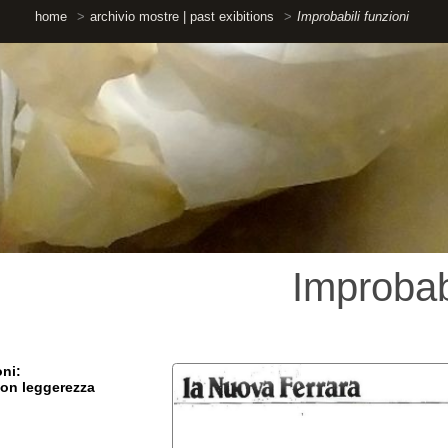
ome
archivio mostre | past exibitions
Improbabili funzioni
Improbabili fu
ggerezza