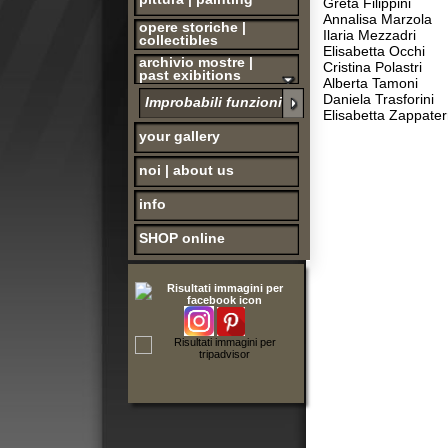
Elisabetta Occhi
archivio mostre |
Cristina Polastri
past exibitions
Alberta Tamoni
Daniela Trasforini
Improbabili funzioni
Elisabetta Zappaterra
your gallery
noi | about us
info
SHOP online