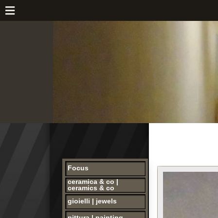
Focus
ceramica & co |
ceramics & co
gioielli | jewels
pittura | painting
opere storiche |
collectibles