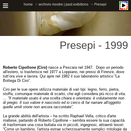
home
archivio mostre | past exibitions
Presepi
Presepi - 1999
Roberto Cipollone (Ciro)
nasce a Pescara nel 1947. Dopo un periodo
all'estero, si trasferisce nel 1977 a Loppiano, nei pressi di Firenze, dove
tutt’ora vive e lavora. Qui apre nel 1982 il suo laboratorio artistico “La
Bottega Di Ciro”.
Ciro per le sue opere utilizza materiale di vari tipi: legno, ferro, pietra,
stoffa; comunque materiale di scarto, che egli considera più ricco di vita.
… “Il materiale usato è una scelta chiara e orientata: è volutamente non
di pregio. Il suo valore è nascosto ed io cerco di far narrare all'oggetto
quelle umili storie non ancora raccontate”.
La grande abilità dell'artista – ha scritto Raphael Vella, critico d'arte
maltese, parlando di Roberto Cipollone – sembra essere la sua capacità
di trasformare una cosa buttata via in piccoli, ingegnosi, attraenti tesori:
“Come un bambino, l'artista estrae scherzosamente semplici mitologie da