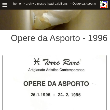
home
archivio mostre | past exibitions
Opere da Asporto
Opere da Asporto - 1996