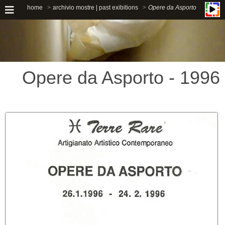
home
archivio mostre | past exibitions
Opere da Asporto
Opere da Asporto - 1996