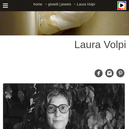
home
gioielli | jewels
Laura Volpi
Laura Volpi