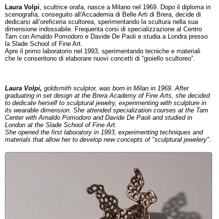
L
aura Volpi
, scultrice orafa, nasce a Milano nel 1969. Dopo il diploma in
scenografia, conseguito all'Accademia di Belle Arti di Brera, decide di
dedicarsi all’oreficeria scultorea, sperimentando la scultura nella sua
dimensione indossabile. Frequenta corsi di specializzazione al Centro
Tam con Arnaldo Pomodoro e Davide De Paoli e studia a Londra presso
la Slade School of Fine Art.
Apre il primo laboratorio nel 1993, sperimentando tecniche e materiali
che le consentono di elaborare nuovi concetti di “gioiello scultoreo”.
Laura Volpi,
goldsmith sculptor, was born in Milan in 1969. After
graduating in set design at the Brera Academy of Fine Arts, she decided
to dedicate herself to sculptural jewelry, experimenting with sculpture in
its wearable dimension. She attended specialization courses at the Tam
Center with Arnaldo Pomodoro and Davide De Paoli and studied in
London at the Slade School of Fine Art.
She opened the first laboratory in 1993, experimenting techniques and
materials that allow her to develop new concepts of "sculptural jewelery".