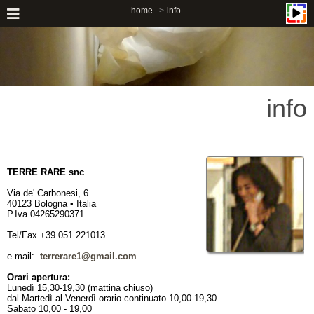
home
info
info
TERRE RARE snc
Via de' Carbonesi, 6
40123 Bologna • Italia
P.Iva 04265290371
Tel/Fax +39 051 221013
e-mail:
terrerare1@gmail.com
Orari apertura:
Lunedì 15,30-19,30 (mattina chiuso)
dal Martedì al Venerdì orario continuato 10,00-19,30
Sabato 10,00 - 19,00