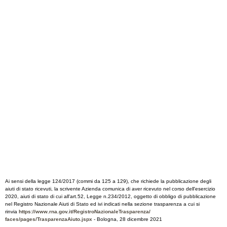
Ai sensi della legge 124/2017 (commi da 125 a 129), che richiede la pubblicazione degli
aiuti di stato ricevuti, la scrivente Azienda comunica di aver ricevuto nel corso dell'esercizio
2020, aiuti di stato di cui all'art.52, Legge n.234/2012, oggetto di obbligo di pubblicazione
nel Registro Nazionale Aiuti di Stato ed ivi indicati nella sezione trasparenza a cui si
rinvia
https://www.rna.gov.it/
RegistroNazionaleTrasparenza/
faces/pages/TrasparenzaAiuto.
jspx
- Bologna, 28 dicembre 2021