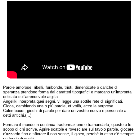
Parole amorose, ribelli, furibonde, tristi, dimenticate o cariche di
speranza prendono forma dai caratteri tipografici e marcano un'impronta
delicata sull'arrendevole argilla.
Angeliki interpreta quei segni, vi legge una sottile rete di significati.
Gioca, cambiando una o più parole, et voilà, ecco la sorpresa.
Calembours, giochi di parole per dare un vestito nuovo e personale a
detti antichi.(...)
Fermare il mondo in continua trasformazione e tramandarlo, questo è lo
scopo di chi scrive. Aprire scatole e rovesciare sul tavolo parole, giocare
d'azzardo fino a sfiorare il non sense, il gioco, perché in esso c'è sempre
un fondo di verità.