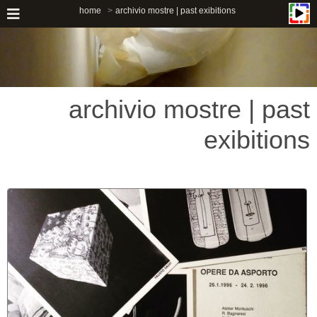
home
archivio mostre | past exibitions
archivio mostre | past
exibitions