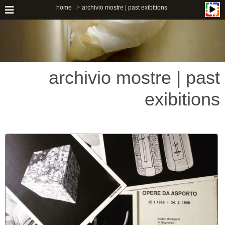
home
archivio mostre | past exibitions
archivio mostre | past
exibitions