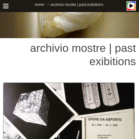
home
archivio mostre | past exibitions
archivio mostre | past
exibitions